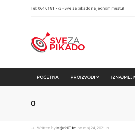
Tel: 064 61 81 773 - Sve za pikado na jednom mestu!
POČETNA
PROIZVODI
IZNAJMLJI
0
Written by
M@rk0T1m
on maj 24, 2021 in