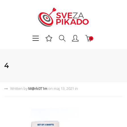
0
4
Written by
M@rk0T1m
on maj 13, 2021 in