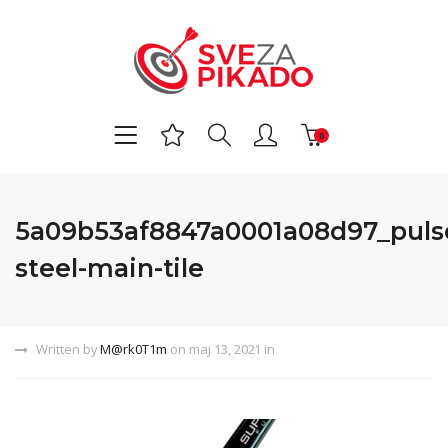
0
5a09b53af8847a0001a08d97_puls
steel-main-tile
Written by
M@rk0T1m
on maj 13, 2021 in