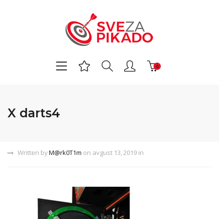
0
X darts4
Written by
M@rk0T1m
on avgust 13, 2019 in