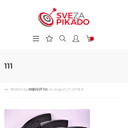
0
111
Written by
M@rk0T1m
on avgust 27, 2018 in