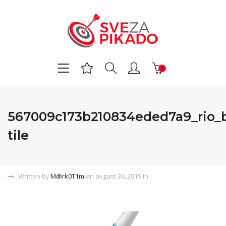
0
567009c173b210834eded7a9_rio_
tile
Written by
M@rk0T1m
on avgust 30, 2019 in